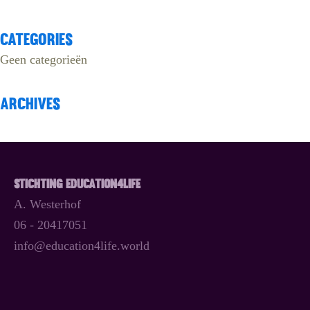
Categories
Geen categorieën
Archives
Stichting Education4Life
A. Westerhof
06 - 20417051
info@education4life.world