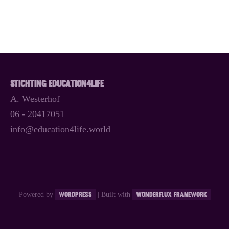
Stichting Education4Life
A. Westerhof
06 - 20417051
info@education4life.world
WordPress
Wonderflux Framework
Powered by
| Built with