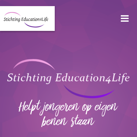
Helpt jongeren op eigen
benen staan